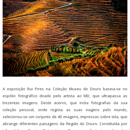
A exposição Rui Pires na Coleção Museu do Douro baseia-se no
espólio fotográfico doado pelo artista ao MD, que ultrapassa as
trezentas imagens. Deste acervo, que inclui fotografias da sua
coleção pessoal, onde regista as suas viagens pelo mundo,
selecionou-se um conjunto de 40 imagens, impressas sobre tela, que
abrange diferentes paisagens da Região do Douro. Constituída por